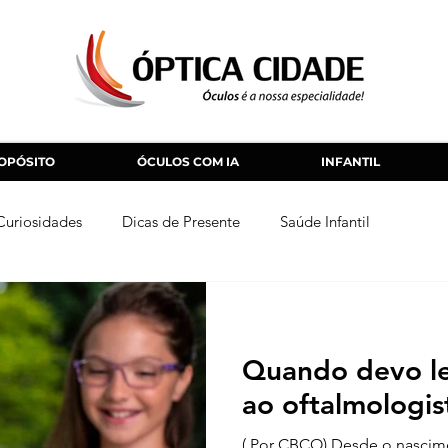
OPÓSITO
ÓCULOS COM IA
INFANTIL
Curiosidades
Dicas de Presente
Saúde Infantil
Quando devo le
ao oftalmologis
( Por CBCO) Desde o nascim