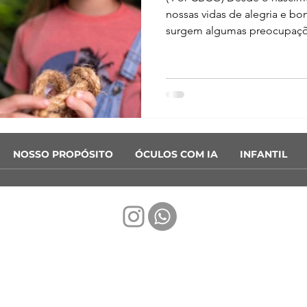
nossas vidas de alegria e b
surgem algumas preocupaçõe
NOSSO PROPÓSITO
ÓCULOS COM IA
INFANTIL
ica Cidade. CPF/CNPJ: 08.856.944/0001-77 - Av. Getúlio Vargas 2-40, Bauru, S
contato@oticacidade.com
- Telefone: (14) 3227-4416
POLÍTICAS E PRIVACIDADE