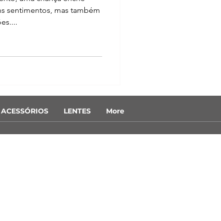
ons sentimentos, mas também
s....
ACESSÓRIOS
LENTES
More
P 17017-000