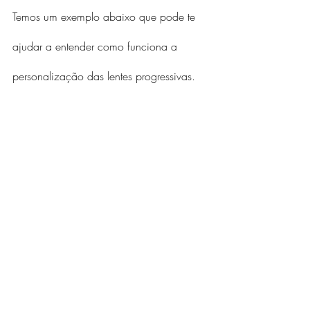
Temos um exemplo abaixo que pode te 
ajudar a entender como funciona a 
personalização das lentes progressivas.
Campo de visão de lente multifocal 
personalizado para longe com transição 
de campo médio e perto distribuídos na 
lente
O que vai diferenciar as lentes 
multifocais personalizadas com as lentes 
multifocais tradicionais são os preços.