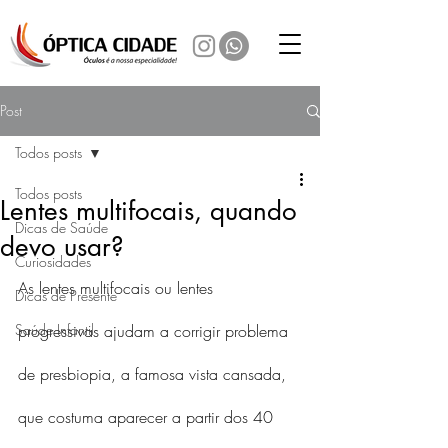
Post
Todos posts
Todos posts
Lentes multifocais, quando
Dicas de Saúde
devo usar?
Curiosidades
As lentes multifocais ou lentes 
Dicas de Presente
Saúde Infantil
progressivas ajudam a corrigir problema 
de presbiopia, a famosa vista cansada, 
que costuma aparecer a partir dos 40 