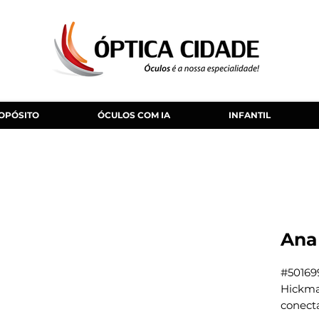
OPÓSITO
ÓCULOS COM IA
INFANTIL
Ana
#50169
Hickma
conect