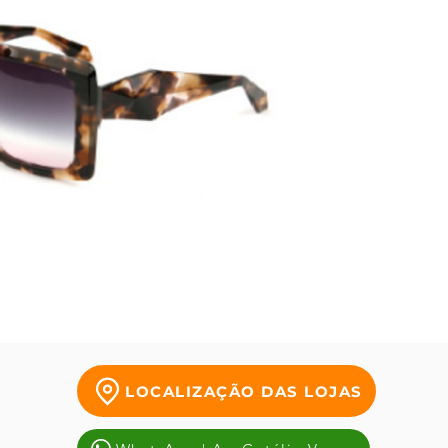
moda e
inspira
mulhere
óculos 
marcan
LOCALIZAÇÃO DAS LOJAS