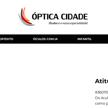
OPÓSITO
ÓCULOS COM IA
INFANTIL
Ati
#36011
Os ócu
como pr