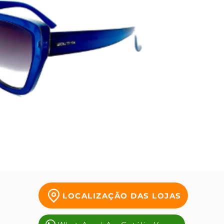
combina
e versa
por cr
as ten
uma ex
benefíc
LOCALIZAÇÃO DAS LOJAS