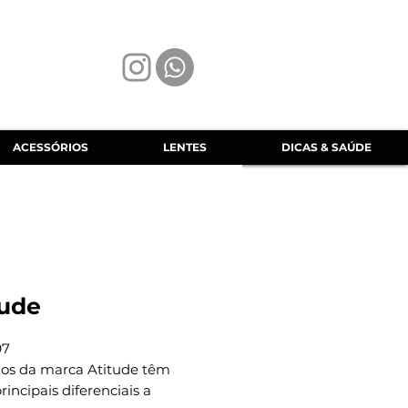
ACESSÓRIOS
LENTES
DICAS & SAÚDE
tude
97
los da marca Atitude têm
incipais diferenciais a