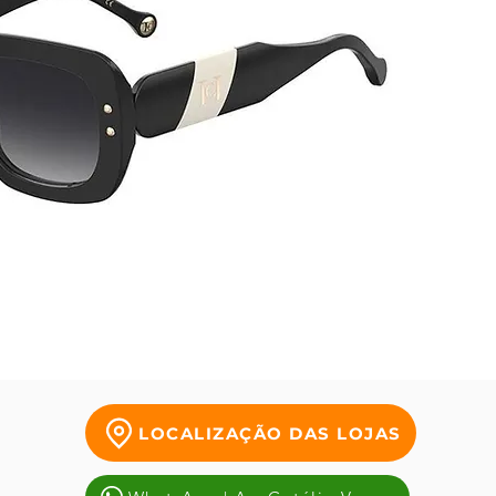
vibraçã
Reunin
assinat
por do
com mot
um mo
acabam
parte e
são pr
fácil d
LOCALIZAÇÃO DAS LOJAS