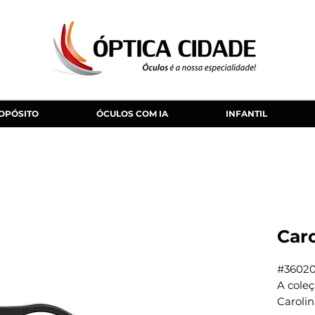
OPÓSITO
ÓCULOS COM IA
INFANTIL
Caro
#3602
A coleç
Caroli