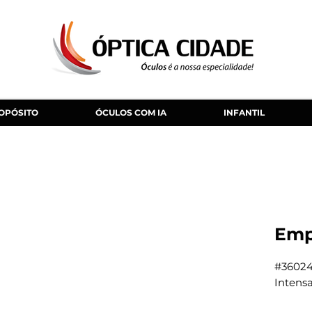
OPÓSITO
ÓCULOS COM IA
INFANTIL
Emp
#3602
Intens