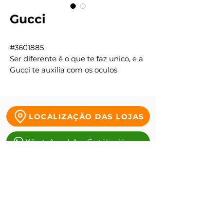
Gucci
#3601885
Ser diferente é o que te faz unico, e a
Gucci te auxilia com os oculos
poderosos e diversificados.
LOCALIZAÇÃO DAS LOJAS
WhatsApp | Av. Getúlio Vargas
WhatsApp | Tauste da Duque
WhatsApp | Antônio alves