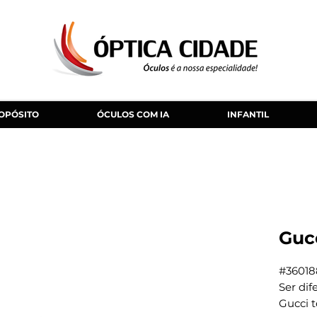
OPÓSITO
ÓCULOS COM IA
INFANTIL
Guc
#36018
Ser dif
Gucci t