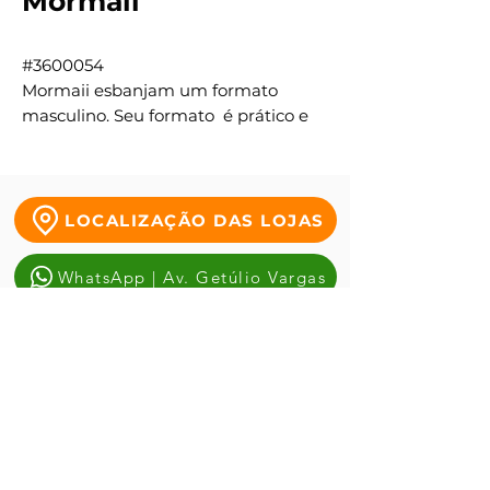
Mormaii
#3600054
Mormaii esbanjam um formato
masculino. Seu formato é prático e
discreto.
LOCALIZAÇÃO DAS LOJAS
WhatsApp | Av. Getúlio Vargas
WhatsApp | Tauste da Duque
WhatsApp | Antônio alves