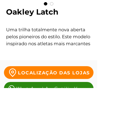
Oakley Latch
Uma trilha totalmente nova aberta
pelos pioneiros do estilo. Este modelo
inspirado nos atletas mais marcantes
é modelado com uma clássica ponte
em chave e as curvas das lentes
arredondadas. E ainda
acrescentamos um detalhe útil: o
LOCALIZAÇÃO DAS LOJAS
kick-up interno graças ao qual
poderá pendurar os óculos à sua
WhatsApp | Av. Getúlio Vargas
camisa.
WhatsApp | Tauste da Duque
WhatsApp | Antônio alves