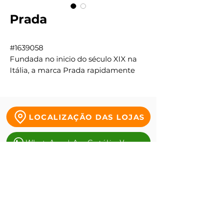
Prada
#1639058
Fundada no inicio do século XIX na
Itália, a marca Prada rapidamente
ganhou fama por ser uma marca
sinônimo de requinte e elegância. A
princípio, a empresa produzia apenas
artigos de couro, como bolsas e
LOCALIZAÇÃO DAS LOJAS
malas de viagem, mas na década de
1980 começou a expandir o catálogo
WhatsApp | Av. Getúlio Vargas
para outros itens. Atualmente, a
Prada possui produtos dos mais
WhatsApp | Tauste da Duque
variados segmentos, que inclui
relógios, perfumes e óculos, sendo
WhatsApp | Antônio alves
uma das principais marcas referência
no mundo da moda. Disponíveis em
vários modelos, os óculos Prada têm