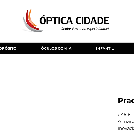
OPÓSITO
ÓCULOS COM IA
INFANTIL
Pra
#4518
A mar
inovad