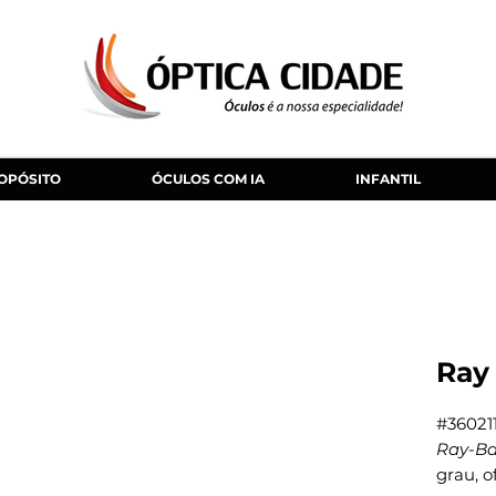
OPÓSITO
ÓCULOS COM IA
INFANTIL
Ray
#360211
Ray
-
B
grau, o