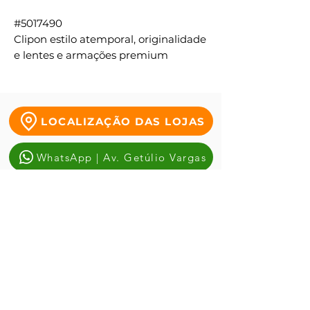
#5017490
Clipon estilo atemporal, originalidade
e lentes e armações premium
LOCALIZAÇÃO DAS LOJAS
WhatsApp | Av. Getúlio Vargas
WhatsApp | Tauste da Duque
WhatsApp | Antônio alves
© 2026 Óptica Cidade. CPF/CNPJ:
08.856.944
/0001-77 - Av.