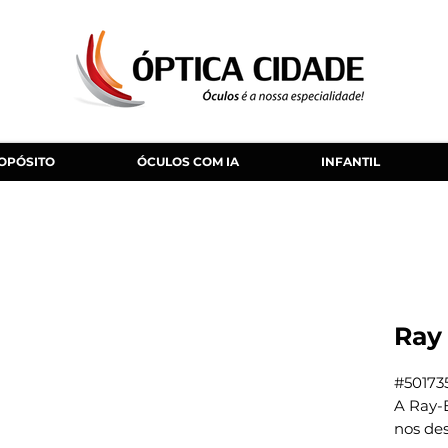
OPÓSITO
ÓCULOS COM IA
INFANTIL
Ray
#50173
A Ray-
nos de