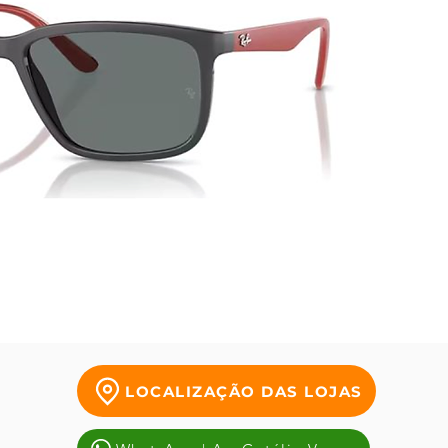
inovaçõ
vêm co
garant
elegânc
LOCALIZAÇÃO DAS LOJAS