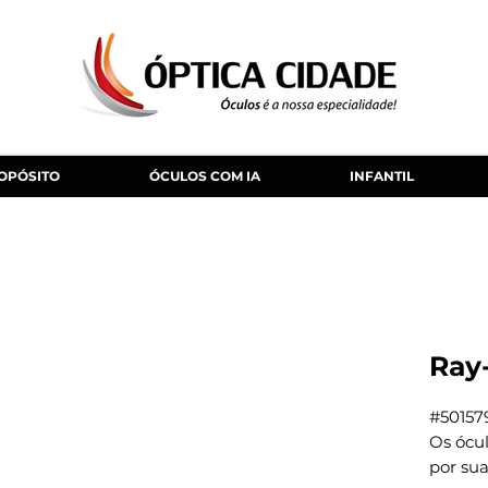
OPÓSITO
ÓCULOS COM IA
INFANTIL
Ray
#50157
Os ócu
por sua