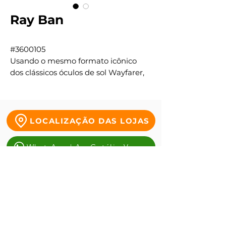
Ray Ban
#3600105
Usando o mesmo formato icônico
dos clássicos óculos de sol Wayfarer,
os óculos de sol Ray-Ban RB2132 New
Wayfarer Color Mix são vestidos com
combinações de cores únicas, para
aqueles que se atrevem a usá-los.
LOCALIZAÇÃO DAS LOJAS
Esta versão menor do Original
Wayfarer vem em um formato de
WhatsApp | Av. Getúlio Vargas
olho mais suave, dando a você o que
você precisa para expressar sua
WhatsApp | Tauste da Duque
individualidade.
WhatsApp | Antônio alves