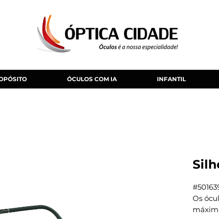
OPÓSITO
ÓCULOS COM IA
INFANTIL
Sil
#50163
Os ócu
máxima