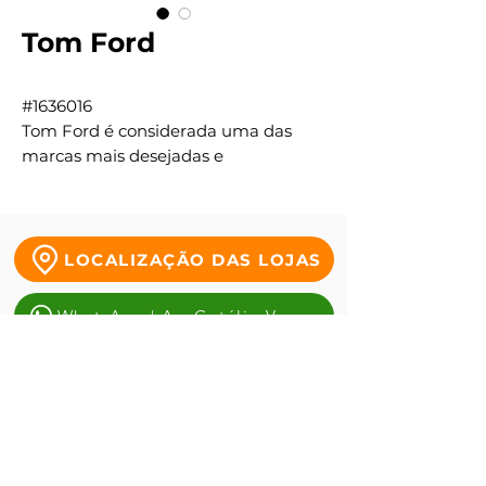
Tom Ford
#1636016
Tom Ford é considerada uma das
marcas mais desejadas e
inspiradoras do mundo. Seus óculos
são arrojados e sofisticados,
marcados sempre pela inicial da
marca, o T, aplicado elegantemente
LOCALIZAÇÃO DAS LOJAS
nas hastes. A coleção TOM FORD traz
diversas estampas, formatos e
WhatsApp | Av. Getúlio Vargas
modelos para todos os estilos.
WhatsApp | Tauste da Duque
WhatsApp | Antônio alves