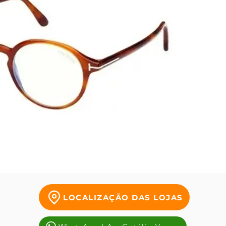
inspir
são arr
marcad
marca,
nas ha
divers
modelos
LOCALIZAÇÃO DAS LOJAS