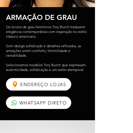
ARMAÇÃO DE GRAU
Os óculos de grau femininos Tory Burch traduzem
elegância contemporânea com inspiração no estilo
clássico americano.
Com design sofisticado e detalhes refinados, as
armações unem conforto, feminilidade e
versatilidade.
Selecionamos modelos Tory Burch que expressam
autenticidade, sofisticação e um estilo atemporal.
ENDEREÇO LOJAS
WHATSAPP DIRETO