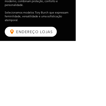
moderno, combinam proteção, conforto e
personalidade.
Selecionamos modelos Tory Burch que expressam
feminilidade, versatilidade e uma sofisticação
atemporal.
ENDEREÇO LOJAS
WHATSAPP DIRETO