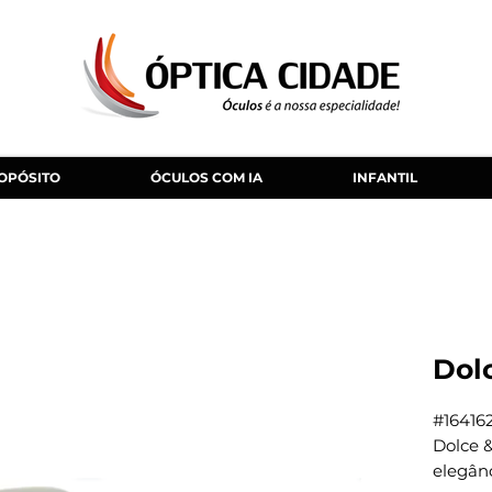
OPÓSITO
ÓCULOS COM IA
INFANTIL
Dol
#16416
Dolce 
elegân