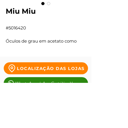
Miu Miu
#5016420
Óculos de grau em acetato como
símbolo da feminilidade moderna.
Enquanto as hastes são valorizadas
pelo novo logotipo Miu Miu
LOCALIZAÇÃO DAS LOJAS
WhatsApp | Av. Getúlio Vargas
WhatsApp | Tauste da Duque
WhatsApp | Antônio alves